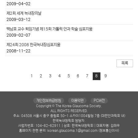
2009-04-02
제2회 세계 녹내장의날
2009-03-12
백남호 교수 퇴임기념 제15회 가톨릭 안과 학술 심포지움
2009-02-07
제24회 2008 한국녹내장심포지움
2008-11-22
목록
1
2
3
4
5
6
7
8
9
개인정보취급방침
이용약관
PC버전
Copyright © The Korea Glaucoma Society.
ALL RIGHTS RESERVED.
주소: 04508 서울시 중구 중림로 50-1 스카이1004빌딩 7층 (대한안과학회 내)
한국녹내장학회 담당자.
사업자번호: 104-82-62911 | 상호: 한국녹내장학회 | 대표자명: 김태우
홈페이지 관련 문의: korean.glaucoma.1@gmail.com (정보통신이사)